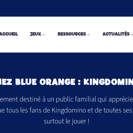
ACCUEIL
JEUX
RESSOURCES
ACTUALITÉS
HEZ BLUE ORANGE : KINGDOMI
ment destiné à un public familial qui apprécie l
e tous les fans de Kingdomino et de toutes ses v
surtout le jouer !