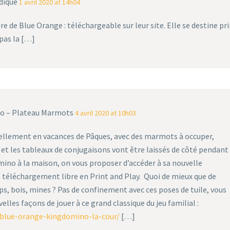
udique
1 avril 2020 at 14h04
 de Blue Orange : télé­char­geable sur leur site. Elle se des­tine pr
 pas la […]
ino – Plateau Marmots
4 avril 2020 at 10h03
iciellement en vacances de Pâques, avec des marmots à occuper,
 et les tableaux de conjugaisons vont être laissés de côté pendant
mino à la maison, on vous proposer d’accéder à sa nouvelle
 téléchargement libre en Print and Play. Quoi de mieux que de
, bois, mines ? Pas de confinement avec ces poses de tuile, vous
velles façons de jouer à ce grand classique du jeu familial :
-blue-orange-kingdomino-la-cour/
[…]