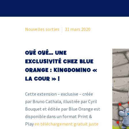
Nouvelles sorties
31 mars 2020
OYÉ OYÉ… UNE
EXCLUSIVITÉ CHEZ BLUE
ORANGE : KINGDOMINO «
LA COUR » !
Cette extension – exclusive – créée
par Bruno Cathala, illustrée par Cyril
Bouquet et éditée par Blue Orange est
disponible dans un format Print &
Play
en téléchargement gratuit juste