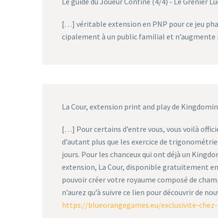
Le guide du Joueur Confiné (4/4) - Le Grenier L
[…] véri­table exten­sion en PNP pour ce jeu phare
ci­pa­le­ment à un public fami­lial et n’aug­mente
La Cour, extension print and play de Kingdom
[…] Pour certains d’entre vous, vous voilà off
d’autant plus que les exercice de trigonométrie
jours. Pour les chanceux qui ont déjà un Kingdo
extension, La Cour, disponible gratuitement en
pouvoir créer votre royaume composé de champs
n’aurez qu’à suivre ce lien pour découvrir de nou
https://blueorangegames.eu/exclusivite-chez