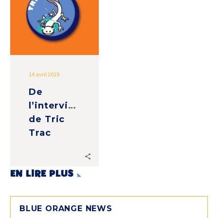
Tric
Trac
14 avril 2019
De
l’interview
de Tric
Trac
EN LIRE PLUS
BLUE ORANGE NEWS