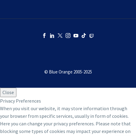
OÙ ACHETER NOS JEUX
ESPACE PRESSE
© Blue Orange 2005-2025
KINGDOMINO, LE JEU DE SOCIÉTÉ
ROYAL
Close
DISC COVER, UN JEU D’AMBIANCE
Privacy Preferences
MUSICAL
When you visit our website, it may store information through
your browser from specific services, usually in form of cookies.
JEUX DE VOTRE SOCIÉTÉ, DES JEUX
Here you can change your privacy preferences. Please note that
PERSONNALISÉS
blocking some types of cookies may impact your experience on