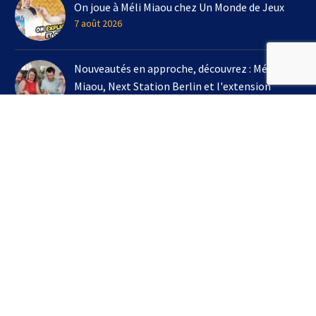
On joue à Méli Miaou chez Un Monde de Jeux
7 août 2026
Nouveautés en approche, découvrez : Méli
Miaou, Next Station Berlin et l'extension
Kingdomino !
3 août 2026
On joue à l'extension Kingdomino - Les Trésors
Perdus chez Un Monde de Jeux avec Bruno
Cathala
16 juillet 2026
S’INSCRIRE À LA NEWSLETTER