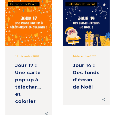
Jour
Jour
Calendrier de l'avent
Calendrier de l'avent
17
14
:
:
Une
Des
carte
fonds
pop-
d’écran
up
de
à
Noël
télécharger
17 décembre 2020
14 décembre 2020
et
Jour 17 :
Jour 14 :
colorier
Une carte
Des fonds
pop-up à
d’écran
télécharger
de Noël
et
colorier