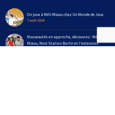
On joue à Méli Miaou chez Un Monde de Jeux
7 août 2026
Nouveautés en approche, découvrez : Méli
Miaou, Next Station Berlin et l'extension
Kingdomino !
3 août 2026
On joue à l'extension Kingdomino - Les Trésors
Perdus chez Un Monde de Jeux avec Bruno
Cathala
16 juillet 2026
S’INSCRIRE À LA NEWSLETTER