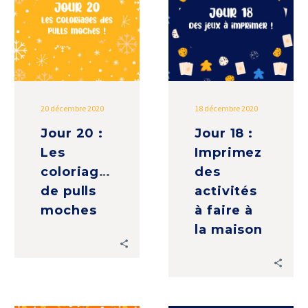
Les
Imprimez
coloriages
des
de
activités
pulls
à
moches
faire
à
20 décembre 2020
18 décembre 2020
la
Jour 20 :
Jour 18 :
maison
Les
Imprimez
coloriages
des
de pulls
activités
moches
à faire à
la maison