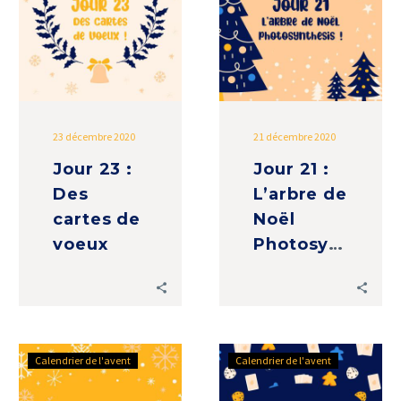
Des
L’arbre
cartes
de
de
Noël
voeux
Photosynthesis
23 décembre 2020
21 décembre 2020
Jour 23 :
Jour 21 :
Des
L’arbre de
cartes de
Noël
voeux
Photosynthesis
Jour
Jour
Calendrier de l'avent
Calendrier de l'avent
20
18
:
: