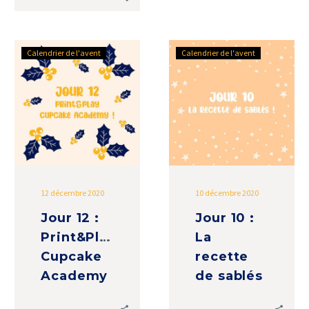
Jour
Jour
Calendrier de l'avent
Calendrier de l'avent
12
10
:
:
Print&Play
La
Cupcake
recette
Academy
de
sablés
12 décembre 2020
10 décembre 2020
Jour 12 :
Jour 10 :
Print&Play
La
Cupcake
recette
Academy
de sablés