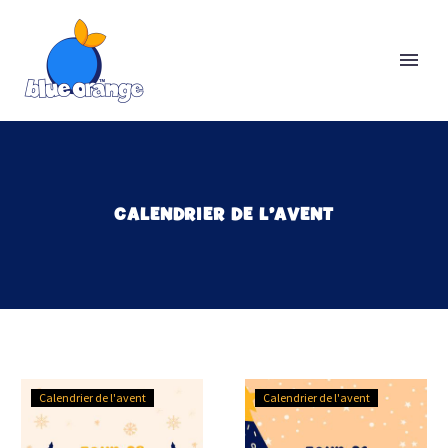
CALENDRIER DE L’AVENT
Jour
Jour
Calendrier de l'avent
Calendrier de l'avent
23
21
:
: