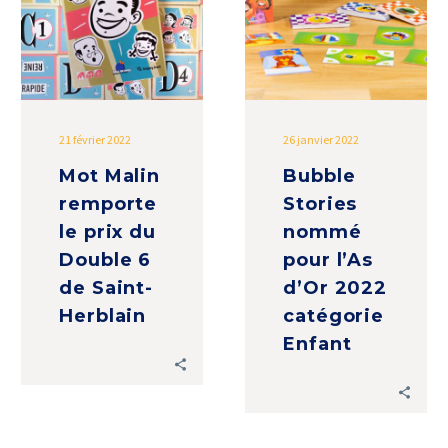
le
pour
prix
l’As
du
d’Or
Double
2022
6
catégorie
de
Enfant
21 février 2022
26 janvier 2022
Saint-
Mot Malin
Bubble
Herblain
remporte
Stories
le prix du
nommé
Double 6
pour l’As
de Saint-
d’Or 2022
Herblain
catégorie
Enfant