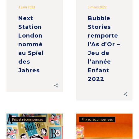
l’année
1 juin 2023
3 mars 2022
Enfant
Next
Bubble
2022
Station
Stories
London
remporte
nommé
l’As d’Or –
au Spiel
Jeu de
des
l’année
Jahres
Enfant
2022
Mot
Bubble
Prix et récompenses
Prix et récompenses
Malin
Stories
remporte
nommé