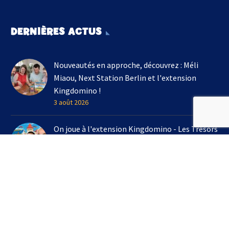
DERNIÈRES ACTUS
Nouveautés en approche, découvrez : Méli
Miaou, Next Station Berlin et l'extension
Kingdomino !
3 août 2026
On joue à l'extension Kingdomino - Les Trésors
Perdus chez Un Monde de Jeux avec Bruno
Cathala
16 juillet 2026
3 jeux à emporter en vacances cet été !
7 juillet 2026