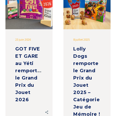
GARE
le
au
Grand
Yéti
Prix
remportent
du
le
Jouet
Grand
2025
23 juin 2026
8 juillet 2025
Prix
–
GOT FIVE
Lolly
du
Catégorie
ET GARE
Dogs
Jouet
Jeu
2026
de
au Yéti
remporte
Mémoire
remportent
le Grand
!
le Grand
Prix du
Prix du
Jouet
Jouet
2025 –
2026
Catégorie
Jeu de
Mémoire !