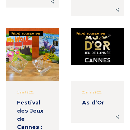
Festival
As
Prix et récompenses
Prix et récompenses
des
d’Or
Jeux
de
Cannes
:
la
Récompense
Ultime
1 avril 2021
23 mars 2021
de
Festival
As d’Or
l’As
des Jeux
d’Or
de
Cannes :