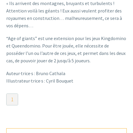
« Ils arrivent des montagnes, bruyants et turbulents !
Attention voilà les géants ! Eux aussi veulent profiter des
royaumes en construction… malheureusement, ce sera à
vos dépens…
“Age of giants” est une extension pour les jeux Kingdomino
et Queendomino. Pour être jouée, elle nécessite de
posséder l’un ou l’autre de ces jeux, et permet dans les deux
cas, de pouvoir jouer de 2 jusqu’à 5 joueurs.
Auteur·trice·s : Bruno Cathala
Illustrateur·trice·s : Cyril Bouquet
quantité
de
Kingdomino
Age
of