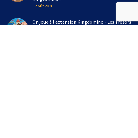
3 août 2026
On joue à l'extension Kingdomino - Les Trésors
Perdus chez Un Monde de Jeux avec Bruno
Cathala
16 juillet 2026
3 jeux à emporter en vacances cet été !
7 juillet 2026
S’INSCRIRE À LA NEWSLETTER