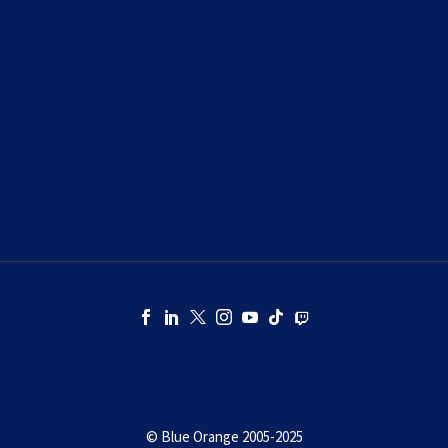
OÙ ACHETER NOS JEUX
ESPACE PRESSE
© Blue Orange 2005-2025
KINGDOMINO, LE JEU DE SOCIÉTÉ