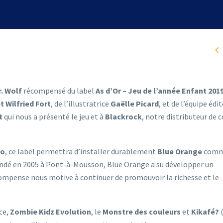

. Wolf
récompensé du label
As d’Or – Jeu de l’année Enfant 201
t Wilfried Fort
, de l’illustratrice
Gaëlle Picard
, et de l’équipe édi
t
qui nous a présenté le jeu et à
Blackrock
, notre distributeur de 
no
, ce label permettra d’installer durablement
Blue Orange
com
fondé en 2005 à Pont-à-Mousson, Blue Orange a su développer un
compense nous motive à continuer de promouvoir la richesse et le
ce,
Zombie Kidz Evolution
, le
Monstre des couleurs
et
Kikafé?