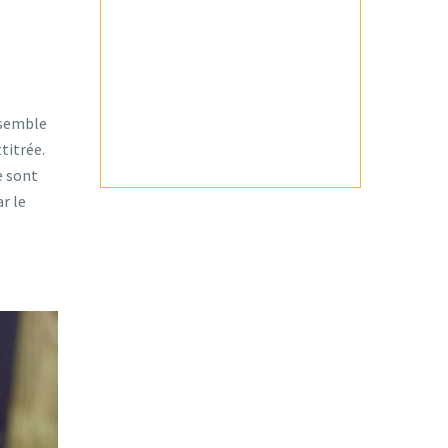
nsemble
titrée.
e sont
ar le