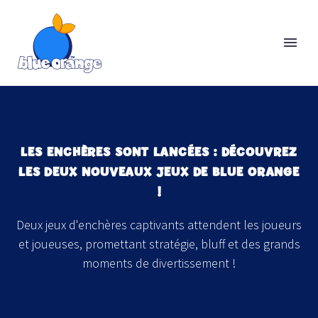
LES ENCHÈRES SONT LANCÉES : DÉCOUVREZ
LES DEUX NOUVEAUX JEUX DE BLUE ORANGE
!
Deux jeux d'enchères captivants attendent les joueurs
et joueuses, promettant stratégie, bluff et des grands
moments de divertissement !