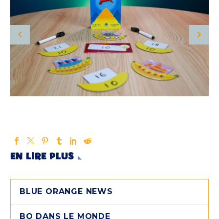
EN LIRE PLUS
BLUE ORANGE NEWS
BO DANS LE MONDE