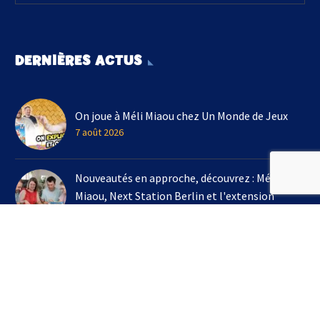
DERNIÈRES ACTUS
On joue à Méli Miaou chez Un Monde de Jeux
7 août 2026
Nouveautés en approche, découvrez : Méli
Miaou, Next Station Berlin et l'extension
Kingdomino !
3 août 2026
On joue à l'extension Kingdomino - Les Trésors
Perdus chez Un Monde de Jeux avec Bruno
Cathala
16 juillet 2026