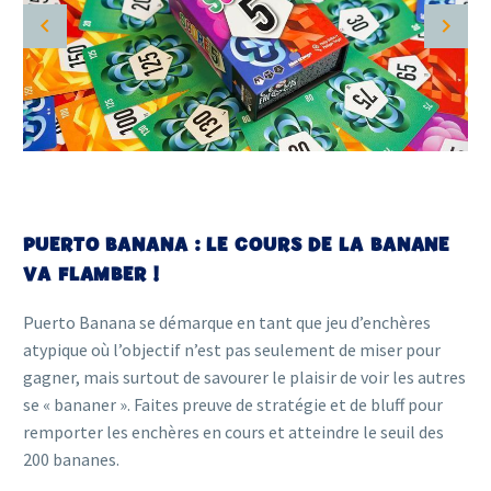
PUERTO BANANA : LE COURS DE LA BANANE
VA FLAMBER !
Puerto Banana se démarque en tant que jeu d’enchères
atypique où l’objectif n’est pas seulement de miser pour
gagner, mais surtout de savourer le plaisir de voir les autres
se « bananer ». Faites preuve de stratégie et de bluff pour
remporter les enchères en cours et atteindre le seuil des
200 bananes.