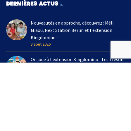
DERNIÈRES ACTUS
Nouveautés en approche, découvrez : Méli
Miaou, Next Station Berlin et l'extension
Kingdomino !
3 août 2026
On joue à l'extension Kingdomino - Les Trésors
Perdus chez Un Monde de Jeux avec Bruno
Cathala
16 juillet 2026
3 jeux à emporter en vacances cet été !
7 juillet 2026