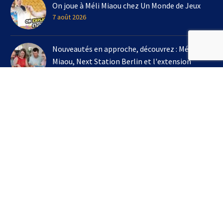
On joue à Méli Miaou chez Un Monde de Jeux
7 août 2026
Nouveautés en approche, découvrez : Méli
Miaou, Next Station Berlin et l'extension
Kingdomino !
3 août 2026
On joue à l'extension Kingdomino - Les Trésors
Perdus chez Un Monde de Jeux avec Bruno
Cathala
16 juillet 2026
S’INSCRIRE À LA NEWSLETTER