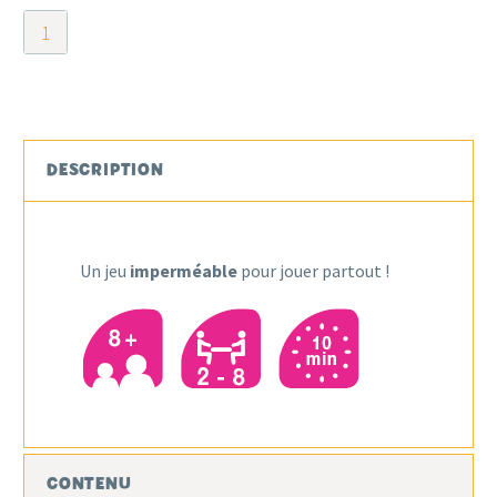
quantité
de
Taco
Chat
Bouc
Cheese
DESCRIPTION
Pizza
Waterproof
Un jeu
imperméable
pour jouer partout !
CONTENU