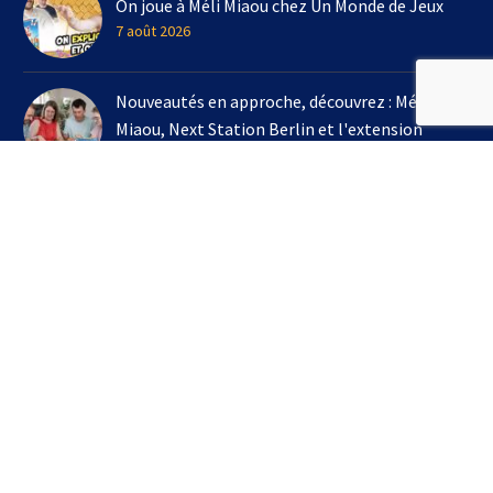
On joue à Méli Miaou chez Un Monde de Jeux
7 août 2026
Nouveautés en approche, découvrez : Méli
Miaou, Next Station Berlin et l'extension
Kingdomino !
3 août 2026
On joue à l'extension Kingdomino - Les Trésors
Perdus chez Un Monde de Jeux avec Bruno
Cathala
16 juillet 2026
S’INSCRIRE À LA NEWSLETTER