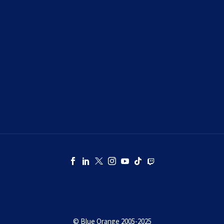
OÙ ACHETER NOS JEUX
ESPACE PRESSE
© Blue Orange 2005-2025
KINGDOMINO, LE JEU DE SOCIÉTÉ