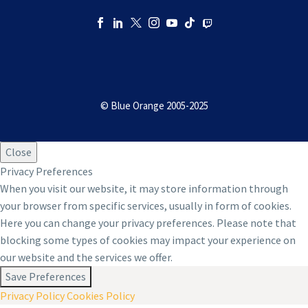
OÙ ACHETER NOS JEUX
ESPACE PRESSE
© Blue Orange 2005-2025
KINGDOMINO, LE JEU DE SOCIÉTÉ
ROYAL
Close
DISC COVER, UN JEU D’AMBIANCE
Privacy Preferences
MUSICAL
When you visit our website, it may store information through
your browser from specific services, usually in form of cookies.
JEUX DE VOTRE SOCIÉTÉ, DES JEUX
Here you can change your privacy preferences. Please note that
PERSONNALISÉS
blocking some types of cookies may impact your experience on
our website and the services we offer.
Save Preferences
Privacy Policy
Cookies Policy