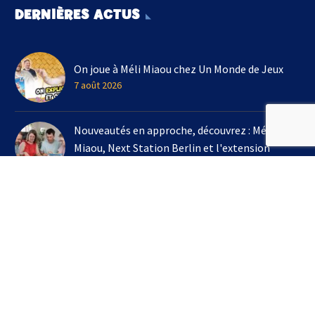
DERNIÈRES ACTUS
On joue à Méli Miaou chez Un Monde de Jeux
7 août 2026
Nouveautés en approche, découvrez : Méli
Miaou, Next Station Berlin et l'extension
Kingdomino !
3 août 2026
On joue à l'extension Kingdomino - Les Trésors
Perdus chez Un Monde de Jeux avec Bruno
Cathala
16 juillet 2026