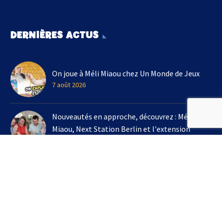
DERNIÈRES ACTUS
On joue à Méli Miaou chez Un Monde de Jeux
7 août 2026
Nouveautés en approche, découvrez : Méli
Miaou, Next Station Berlin et l'extension
Kingdomino !
3 août 2026
On joue à l'extension Kingdomino - Les Trésors
Perdus chez Un Monde de Jeux avec Bruno
Cathala
16 juillet 2026