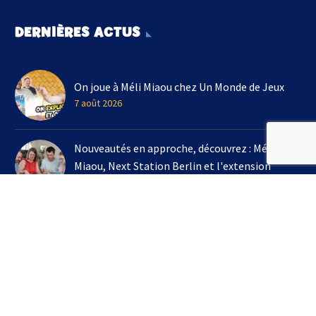
DERNIÈRES ACTUS
On joue à Méli Miaou chez Un Monde de Jeux
7 août 2026
Nouveautés en approche, découvrez : Méli
Miaou, Next Station Berlin et l'extension
Kingdomino !
3 août 2026
On joue à l'extension Kingdomino - Les Trésors
Perdus chez Un Monde de Jeux avec Bruno
Cathala
16 juillet 2026