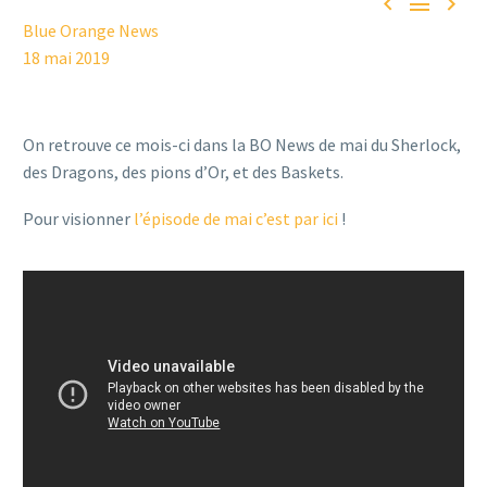



Blue Orange News
18 mai 2019
On retrouve ce mois-ci dans la BO News de mai du Sherlock,
des Dragons, des pions d’Or, et des Baskets.
Pour visionner
l’épisode de mai c’est par ici
!