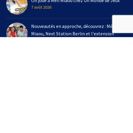
On joue à Méli Miaou chez Un Monde de Jeux
7 août 2026
Nouveautés en approche, découvrez : Méli
Miaou, Next Station Berlin et l'extension
Kingdomino !
3 août 2026
On joue à l'extension Kingdomino - Les Trésors
Perdus chez Un Monde de Jeux avec Bruno
Cathala
16 juillet 2026
S’INSCRIRE À LA NEWSLETTER