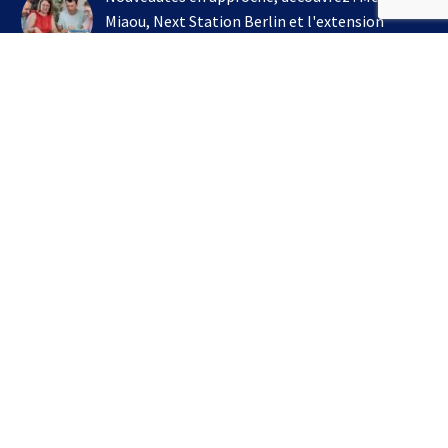
Miaou, Next Station Berlin et l'extension
Kingdomino !
3 août 2026
On joue à l'extension Kingdomino - Les Trésors
Perdus chez Un Monde de Jeux avec Bruno
Cathala
16 juillet 2026
S’INSCRIRE À LA NEWSLETTER