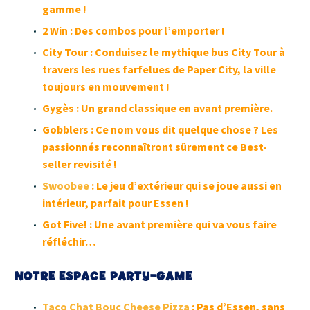
gamme !
2
Win
: Des combos pour l’emporter !
City Tour
: Conduisez le mythique bus City Tour à
travers les rues farfelues de Paper City, la ville
toujours en mouvement !
Gygès
:
Un grand classique en avant première.
Gobblers
:
Ce nom vous dit quelque chose ? Les
passionnés reconnaîtront sûrement ce Best-
seller revisité !
Swoobee
: Le jeu d’extérieur qui se joue aussi en
intérieur, parfait pour Essen !
Got Five! : Une avant première qui va vous faire
réfléchir…
NOTRE ESPACE PARTY-GAME
Taco Chat Bouc Cheese Pizza
:
Pas d’Essen, sans