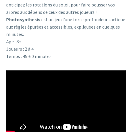
anticipez les rotations du soleil pour faire pousser vos
arbres aux dépens de ceux des autres joueurs !
Photosynthesis
est un jeu d’une forte profondeur tactique
aux règles épurées et accessibles, expliquées en quelques
minutes.
Age : 8+
Joueurs : 2 à 4
Temps : 45-60 minutes