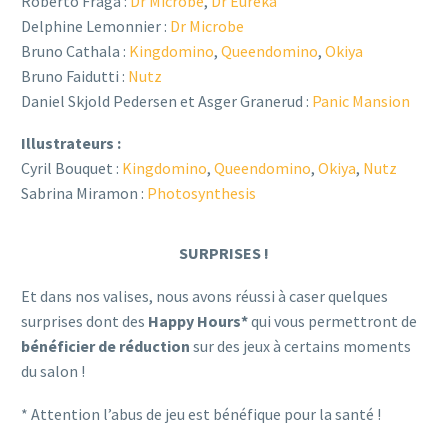
Roberto Fraga :
Dr Microbe
,
Dr Eureka
Delphine Lemonnier :
Dr Microbe
Bruno Cathala :
Kingdomino
,
Queendomino
,
Okiya
Bruno Faidutti :
Nutz
Daniel Skjold Pedersen et Asger Granerud :
Panic Mansion
Illustrateurs :
Cyril Bouquet :
Kingdomino
,
Queendomino
,
Okiya
,
Nutz
Sabrina Miramon :
Photosynthesis
SURPRISES !
Et dans nos valises, nous avons réussi à caser quelques
surprises dont des
Happy Hours*
qui vous permettront de
bénéficier de réduction
sur des jeux à certains moments
du salon !
* Attention l’abus de jeu est bénéfique pour la santé !