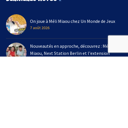
On joue à Méli Miaou chez Un Monde de Jeux
7 août 2026
Nouveautés en approche, découvrez : Méli
Miaou, Next Station Berlin et l'extension
Kingdomino !
3 août 2026
On joue à l'extension Kingdomino - Les Trésors
Perdus chez Un Monde de Jeux avec Bruno
Cathala
16 juillet 2026