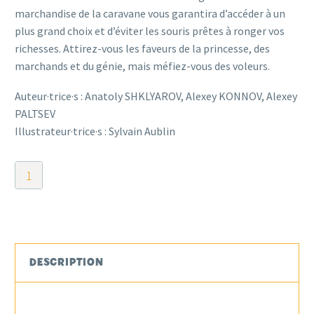
marchandise de la caravane vous garantira d’accéder à un
plus grand choix et d’éviter les souris prêtes à ronger vos
richesses. Attirez-vous les faveurs de la princesse, des
marchands et du génie, mais méfiez-vous des voleurs.
Auteur·trice·s : Anatoly SHKLYAROV, Alexey KONNOV, Alexey
PALTSEV
Illustrateur·trice·s : Sylvain Aublin
quantité
de
Tan-
Tan
Caravan
DESCRIPTION