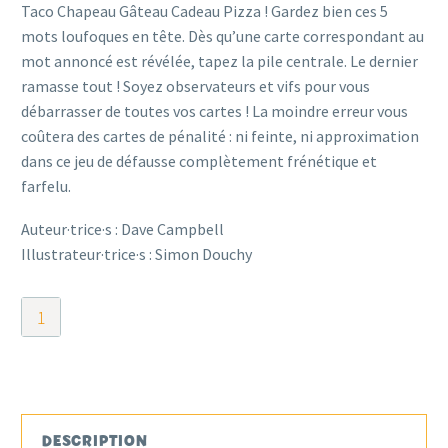
Taco Chapeau Gâteau Cadeau Pizza ! Gardez bien ces 5
mots loufoques en tête. Dès qu’une carte correspondant au
mot annoncé est révélée, tapez la pile centrale. Le dernier
ramasse tout ! Soyez observateurs et vifs pour vous
débarrasser de toutes vos cartes ! La moindre erreur vous
coûtera des cartes de pénalité : ni feinte, ni approximation
dans ce jeu de défausse complètement frénétique et
farfelu.
Auteur·trice·s : Dave Campbell
Illustrateur·trice·s : Simon Douchy
quantité
de
Taco
Chapeau
Gâteau
Cadeau
DESCRIPTION