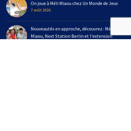
On joue à Méli Miaou chez Un Monde de Jeux
7 août 2026
Nouveautés en approche, découvrez : Méli
Miaou, Next Station Berlin et l'extension
Kingdomino !
3 août 2026
On joue à l'extension Kingdomino - Les Trésors
Perdus chez Un Monde de Jeux avec Bruno
Cathala
16 juillet 2026
S’INSCRIRE À LA NEWSLETTER