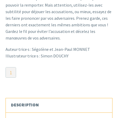
pouvoir la remporter. Mais attention, utilisez-les avec
subtilité pour déjouer les accusations, ou mieux, essayez de
les faire prononcer par vos adversaires. Prenez garde, ces
derniers ont exactement les mêmes ambitions que vous !
Gardez le fil pour éviter l’accusation et décelez les
manœuvres de vos adversaires.
Auteur·trice·s : Ségolène et Jean-Paul MONNET
Illustrateur·trice·s : Simon DOUCHY
quantité
de
Traître
Mot
DESCRIPTION