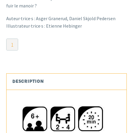
fuir le manoir ?
Auteur·trice·s : Asger Granerud, Daniel Skjold Pedersen
Illustrateur·trice·s : Etienne Hebinger
quantité
de
Le
Manoir
Infernal
DESCRIPTION