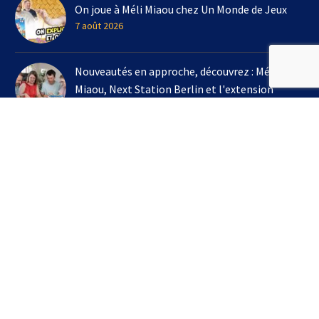
On joue à Méli Miaou chez Un Monde de Jeux
7 août 2026
Nouveautés en approche, découvrez : Méli
Miaou, Next Station Berlin et l'extension
Kingdomino !
3 août 2026
On joue à l'extension Kingdomino - Les Trésors
Perdus chez Un Monde de Jeux avec Bruno
Cathala
16 juillet 2026
S’INSCRIRE À LA NEWSLETTER