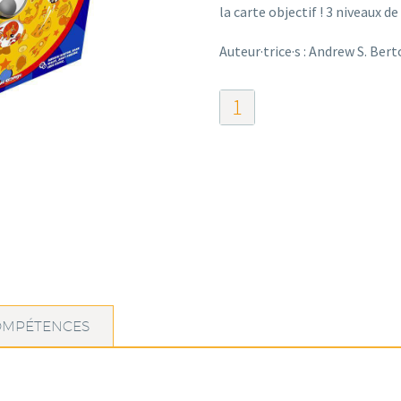
la carte objectif ! 3 niveaux de 
Auteur·trice·s : Andrew S. Be
quantité
de
Eye‘n
Speed
OMPÉTENCES