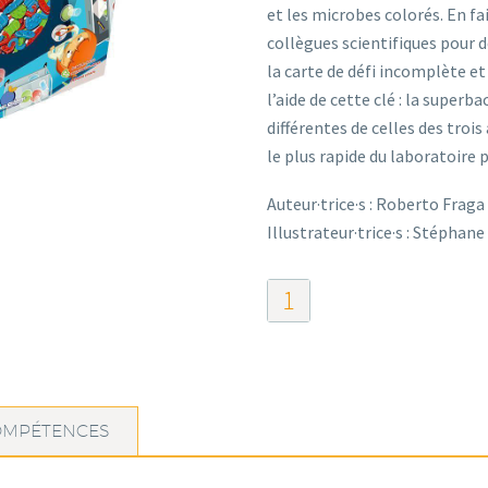
et les microbes colorés. En fa
collègues scientifiques pour 
la carte de défi incomplète e
l’aide de cette clé : la superb
différentes de celles des trois
le plus rapide du laboratoire 
Auteur·trice·s : Roberto Fraga
Illustrateur·trice·s : Stéphan
quantité
de
Dr
Microbe
OMPÉTENCES