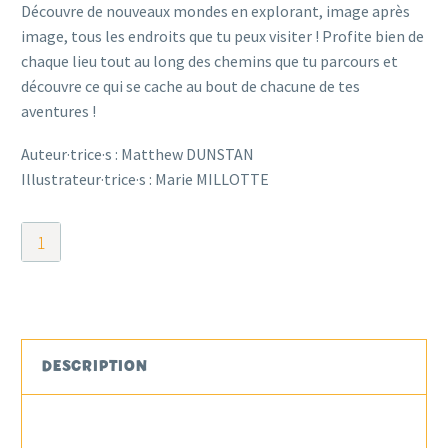
Découvre de nouveaux mondes en explorant, image après
image, tous les endroits que tu peux visiter ! Profite bien de
chaque lieu tout au long des chemins que tu parcours et
découvre ce qui se cache au bout de chacune de tes
aventures !
Auteur·trice·s : Matthew DUNSTAN
Illustrateur·trice·s : Marie MILLOTTE
quantité
de
Bubble
Stories
Vacances
DESCRIPTION