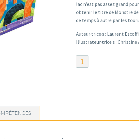
lac n’est pas assez grand pour
obtenir le titre de Monstre de
de temps à autre par les touri
Auteur·trice·s : Laurent Escoff
Illustrateur·trice·s : Christin
quantité
de
Block
Ness
OMPÉTENCES