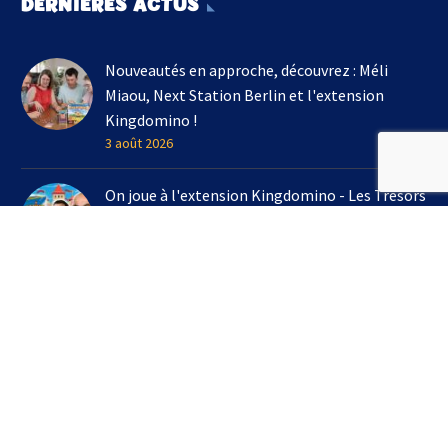
DERNIÈRES ACTUS
Nouveautés en approche, découvrez : Méli
Miaou, Next Station Berlin et l'extension
Kingdomino !
3 août 2026
On joue à l'extension Kingdomino - Les Trésors
Perdus chez Un Monde de Jeux avec Bruno
Cathala
16 juillet 2026
3 jeux à emporter en vacances cet été !
7 juillet 2026